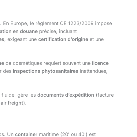
es. En Europe, le règlement CE 1223/2009 impose
ration en douane
précise, incluant
es
, exigeant une
certification d’origine
et une
ne
de cosmétiques requiert souvent une
licence
er des
inspections phytosanitaires
inattendues,
fluide, gère les
documents d’expédition
(facture
,
air freight
).
mps. Un
container
maritime (20′ ou 40′) est