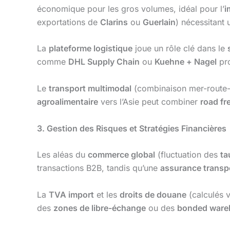
économique pour les gros volumes, idéal pour l’
i
exportations de
Clarins
ou
Guerlain
) nécessitant 
La
plateforme logistique
joue un rôle clé dans le
comme
DHL Supply Chain
ou
Kuehne + Nagel
pr
Le
transport multimodal
(combinaison mer-route-ai
agroalimentaire
vers l’Asie peut combiner
road fr
3. Gestion des Risques et Stratégies Financières
Les aléas du
commerce global
(fluctuation des
ta
transactions B2B, tandis qu’une
assurance transp
La
TVA import
et les
droits de douane
(calculés v
des
zones de libre-échange
ou des
bonded ware