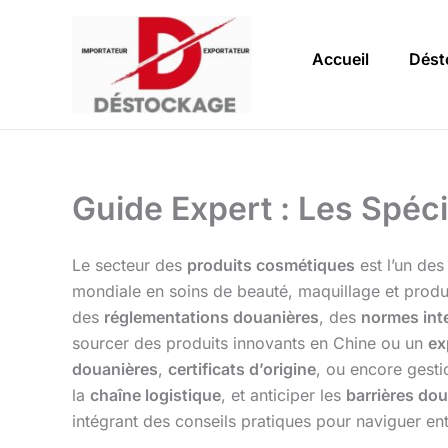
Aller
au
Accueil
Dést
contenu
Guide Expert : Les Spéci
Le secteur des
produits cosmétiques
est l’un de
mondiale en soins de beauté, maquillage et produ
des
réglementations douanières
, des
normes int
sourcer des produits innovants en Chine ou un
ex
douanières
,
certificats d’origine
, ou encore gest
la
chaîne logistique
, et anticiper les
barrières do
intégrant des conseils pratiques pour naviguer en