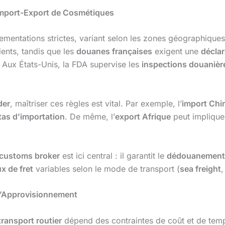
’Import-Export de Cosmétiques
ementations strictes, variant selon les zones géographiqu
ients, tandis que les
douanes françaises
exigent une
décla
 Aux États-Unis, la FDA supervise les
inspections douanièr
der
, maîtriser ces règles est vital. Par exemple, l’
import Chi
as d’importation
. De même, l’
export Afrique
peut impliqu
customs broker
est ici central : il garantit le
dédouanement
x de fret
variables selon le mode de transport (
sea freight
 d’Approvisionnement
transport routier
dépend des contraintes de coût et de te