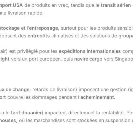
mport USA
de produits en vrac, tandis que le
transit aérien
une livraison rapide.
stockage
et l’
entreposage
, surtout pour les produits sensi
oposent des
entrepôts
climatisés et des solutions de
group
r) est privilégié pour les
expéditions internationales
comp
eight
vers un port européen, puis
navire cargo
vers Singapo
ux de change
, retards de livraison) imposent une gestion r
ort
couvre les dommages pendant l’
acheminement
.
ia le
tarif douanier
) impactent directement la rentabilité. Po
houses
, où les marchandises sont stockées en suspension d