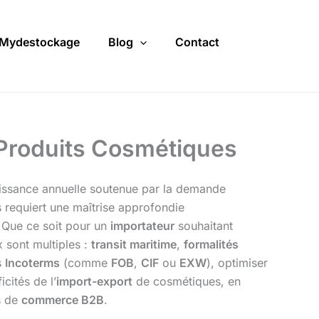
Mydestockage
Blog
Contact
e Produits Cosmétiques
oissance annuelle soutenue par la demande
 requiert une maîtrise approfondie
. Que ce soit pour un
importateur
souhaitant
x sont multiples :
transit maritime
,
formalités
s
Incoterms
(comme
FOB
,
CIF
ou
EXW
), optimiser
cités de l’
import-export
de cosmétiques, en
es de
commerce B2B
.