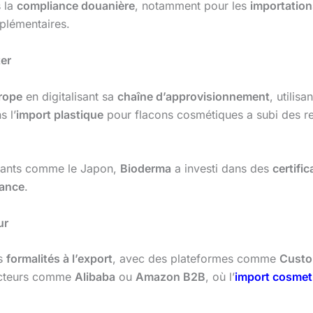
s la
compliance douanière
, notamment pour les
importation
plémentaires.
ter
rope
en digitalisant sa
chaîne d’approvisionnement
, utilis
s l’
import plastique
pour flacons cosmétiques a subi des r
eants comme le Japon,
Bioderma
a investi dans des
certific
rance
.
ur
es
formalités à l’export
, avec des plateformes comme
Cust
acteurs comme
Alibaba
ou
Amazon B2B
, où l’
import cosmet