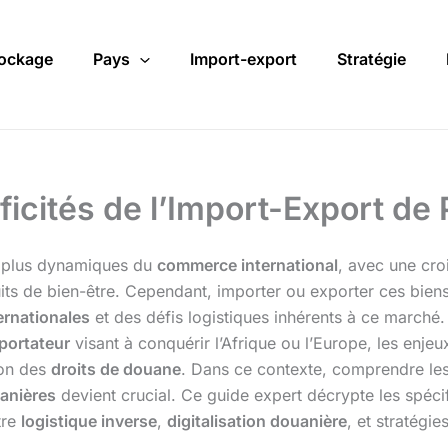
ockage
Pays
Import-export
Stratégie
ficités de l’Import-Export d
s plus dynamiques du
commerce international
, avec une cr
its de bien-être. Cependant, importer ou exporter ces biens
ernationales
et des défis logistiques inhérents à ce marché
portateur
visant à conquérir l’Afrique ou l’Europe, les enjeu
ion des
droits de douane
. Dans ce contexte, comprendre le
uanières
devient crucial. Ce guide expert décrypte les spécifi
tre
logistique inverse
,
digitalisation douanière
, et stratégi