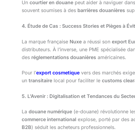
Un
courtier en douane
peut aider à naviguer dan
souvent soumises à des
barrières douanières
sup
4. Étude de Cas : Success Stories et Pièges à Évi
La marque française
Nuxe
a réussi son
export Eu
distributeurs. À l’inverse, une PME spécialisée dan
des
réglementations douanières
américaines.
Pour l’
export cosmetique
vers des marchés exig
un
transitaire
local pour faciliter le
customs clea
5. L’Avenir : Digitalisation et Tendances du Secte
La
douane numérique
(e-douane) révolutionne l
commerce international
explose, porté par des 
B2B
) séduit les acheteurs professionnels.