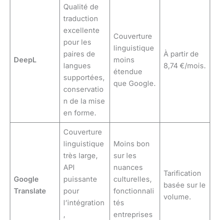
Qualité de
traduction
excellente
Couverture
pour les
linguistique
paires de
À partir de
DeepL
moins
langues
8,74 €/mois.
étendue
supportées,
que Google.
conservatio
n de la mise
en forme.
Couverture
linguistique
Moins bon
très large,
sur les
API
nuances
Tarification
Google
puissante
culturelles,
basée sur le
Translate
pour
fonctionnali
volume.
l’intégration
tés
,
entreprises