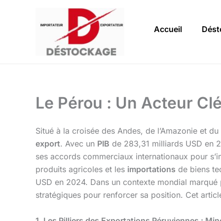
Aller
au
Accueil
Dést
contenu
Le Pérou : Un Acteur Cl
Situé à la croisée des Andes, de l’Amazonie et du
export
. Avec un
PIB
de 283,31 milliards USD en 20
ses accords commerciaux internationaux pour s’i
produits agricoles et les
importations
de biens te
USD en 2024. Dans un contexte mondial marqué par 
stratégiques pour renforcer sa position. Cet artic
1. Les Pilliers des Exportations Péruviennes : Mine