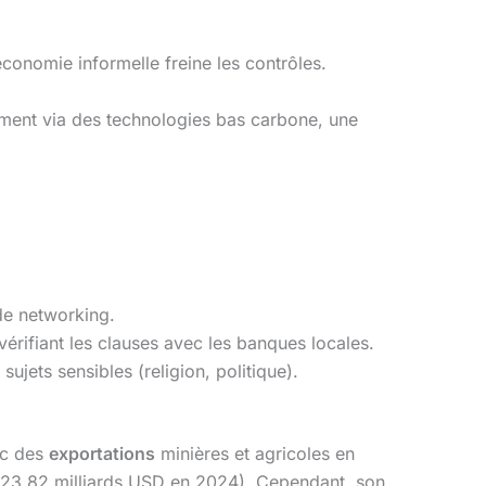
économie informelle freine les contrôles.
ment via des technologies bas carbone, une
de networking.
n vérifiant les clauses avec les banques locales.
sujets sensibles (religion, politique).
ec des
exportations
minières et agricoles en
 (23,82 milliards USD en 2024). Cependant, son