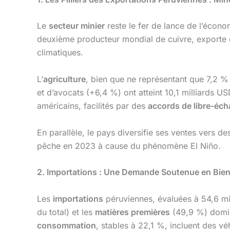
Le
secteur minier
reste le fer de lance de l’écon
deuxième producteur mondial de cuivre, exporte é
climatiques.
L’
agriculture
, bien que ne représentant que 7,2 %
et d’avocats (+6,4 %) ont atteint 10,1 milliards 
américains, facilités par des
accords de libre-éc
En parallèle, le pays diversifie ses ventes vers d
pêche en 2023 à cause du phénomène El Niño.
2. Importations : Une Demande Soutenue en Bi
Les
importations
péruviennes, évaluées à 54,6 mi
du total) et les
matières premières
(49,9 %) domine
consommation
, stables à 22,1 %, incluent des v