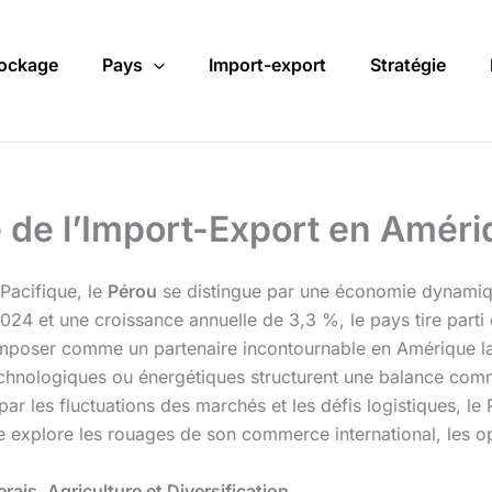
ockage
Pays
Import-export
Stratégie
é de l’Import-Export en Améri
 Pacifique, le
Pérou
se distingue par une économie dynamique
24 et une croissance annuelle de 3,3 %, le pays tire parti
mposer comme un partenaire incontournable en Amérique la
chnologiques ou énergétiques structurent une balance comme
les fluctuations des marchés et les défis logistiques, le Pé
le explore les rouages de son commerce international, les o
rais, Agriculture et Diversification