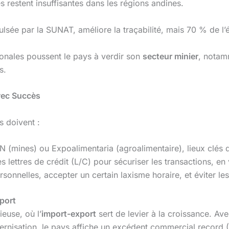
s restent insuffisantes dans les régions andines.
ulsée par la SUNAT, améliore la traçabilité, mais 70 % de l’
tionales poussent le pays à verdir son
secteur minier
, notam
s.
avec Succès
s doivent :
mines) ou Expoalimentaria (agroalimentaire), lieux clés 
les lettres de crédit (L/C) pour sécuriser les transactions, e
rsonnelles, accepter un certain laxisme horaire, et éviter les 
xport
euse, où l’
import-export
sert de levier à la croissance. Av
ernisation, le pays affiche un excédent commercial record