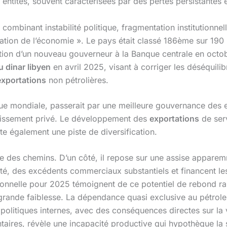
s entités, souvent caractérisées par des pertes persistantes e
combinant instabilité politique, fragmentation institutionne
tion de l’économie ». Le pays était classé 186ème sur 190 po
ion d’un nouveau gouverneur à la Banque centrale en octo
 dinar libyen
en avril 2025, visant à corriger les déséquilib
exportations
non pétrolières.
e mondiale, passerait par une meilleure gouvernance des en
estissement privé. Le développement des
exportations
de ser
e également une piste de diversification.
ée des chemins. D’un côté, il repose sur une assise appare
ité, des excédents commerciaux substantiels et financent les
ionnelle pour 2025 témoignent de ce potentiel de rebond ra
 grande faiblesse. La dépendance quasi exclusive au pétrole 
 politiques internes, avec des conséquences directes sur la
taires, révèle une incapacité productive qui hypothèque l