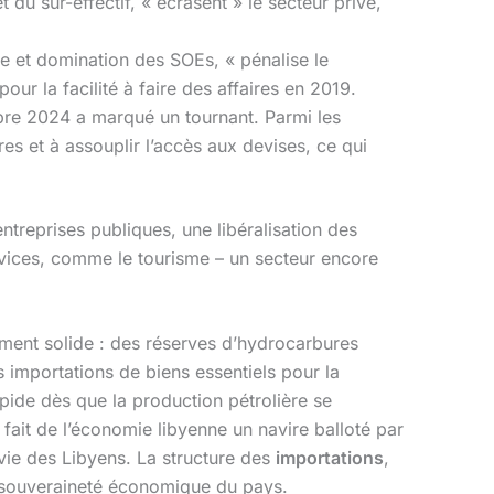
t du sur-effectif, « écrasent » le secteur privé,
lle et domination des SOEs, « pénalise le
ur la facilité à faire des affaires en 2019.
bre 2024 a marqué un tournant. Parmi les
res et à assouplir l’accès aux devises, ce qui
treprises publiques, une libéralisation des
vices, comme le tourisme – un secteur encore
mment solide : des réserves d’hydrocarbures
 importations de biens essentiels pour la
pide dès que la production pétrolière se
fait de l’économie libyenne un navire balloté par
 vie des Libyens. La structure des
importations
,
a souveraineté économique du pays.