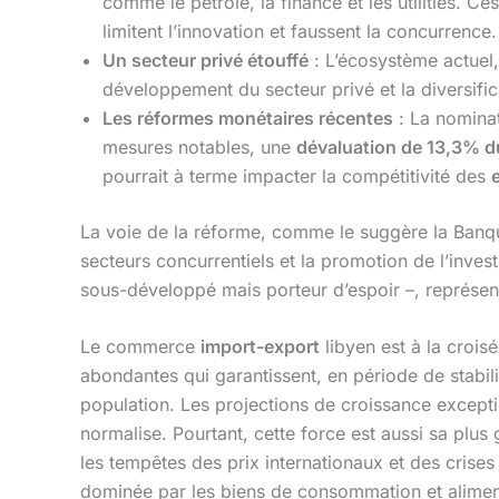
comme le pétrole, la finance et les utilities. Ce
limitent l’innovation et faussent la concurrence.
Un secteur privé étouffé
: L’écosystème actuel, 
développement du secteur privé et la diversifica
Les réformes monétaires récentes
: La nominat
mesures notables, une
dévaluation de 13,3% du
pourrait à terme impacter la compétitivité des
La voie de la réforme, comme le suggère la Banqu
secteurs concurrentiels et la promotion de l’inv
sous-développé mais porteur d’espoir –, représent
Le commerce
import-export
libyen est à la crois
abondantes qui garantissent, en période de stabil
population. Les projections de croissance except
normalise. Pourtant, cette force est aussi sa plus
les tempêtes des prix internationaux et des crises
dominée par les biens de consommation et alimen