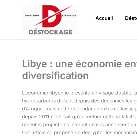
Aller
au
Accueil
Dést
contenu
Libye : une économie ent
diversification
L’économie libyenne présente un visage double, à l
hydrocarbures dictent depuis des décennies les gra
d’Afrique, mais cette dépendance extrême laisse p
depuis 2011 n’ont fait qu’accentuer cette volatilit
récentes projections internationales annoncent u
Cet article se propose de décrypter les mécanisme