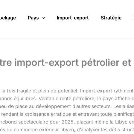
ockage
Pays
Import-export
Stratégie
re import-export pétrolier et 
a fois fragile et plein de potentiel.
Import-export
rythment 
nds équilibres. Véritable rente pétrolière, le pays affiche 
eu de place au développement d’autres secteurs. Les aléas p
é, rendant la croissance erratique et entravant toute planifi
n rebond spectaculaire pour 2025, plaçant même la Libye e
s du commerce extérieur libyen, d’analyser les défis struct