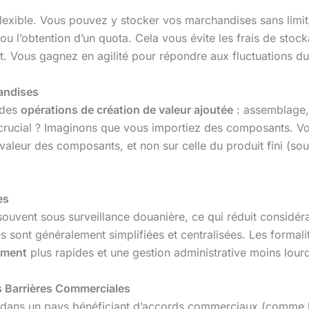
lexible. Vous pouvez y stocker vos marchandises sans limi
, ou l’obtention d’un quota. Cela vous évite les frais de st
. Vous gagnez en agilité pour répondre aux fluctuations d
andises
 des
opérations de création de valeur ajoutée
: assemblage, 
 crucial ? Imaginons que vous importiez des composants. Vo
valeur des composants, et non sur celle du produit fini (so
es
ouvent sous surveillance douanière, ce qui réduit considéra
 sont généralement simplifiées et centralisées. Les formalit
ement
plus rapides et une gestion administrative moins lour
s Barrières Commerciales
 dans un pays bénéficiant d’accords commerciaux (comme