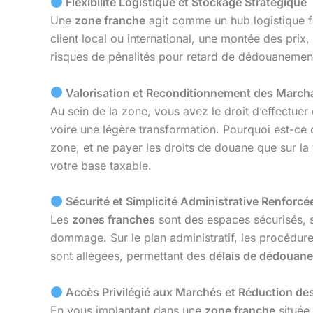
Flexibilité Logistique et Stockage Stratégique
Une
zone franche
agit comme un hub logistique f
client local ou international, une montée des prix
risques de pénalités pour retard de dédouanement
Valorisation et Reconditionnement des March
Au sein de la zone, vous avez le droit d’effectuer
voire une légère transformation. Pourquoi est-ce
zone, et ne payer les droits de douane que sur la 
votre base taxable.
Sécurité et Simplicité Administrative Renforcé
Les
zones franches
sont des espaces sécurisés, s
dommage. Sur le plan administratif, les procédures
sont allégées, permettant des
délais de dédouan
Accès Privilégié aux Marchés et Réduction de
En vous implantant dans une
zone franche
située